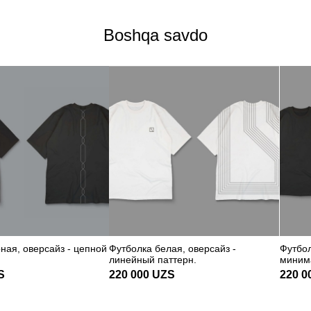
Boshqa savdo
ная, оверсайз - цепной
Футболка белая, оверсайз -
Футбол
линейный паттерн.
минима
S
220 000
UZS
220 0