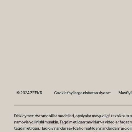
© 2024 ZEEKR
Cookie fayllarga nisbatan siyosat
Maxfiyli
Diskleymer: Avtomobillar modellari, opsiyalar mavjudligi, texnik xusu
namoyish qilinishi mumkin. Taqdim etilgan tasvirlar va videolar faqat
taqdim etilgan. Haqiqiy narxlar saytda ko‘rsatilgan narxlardan farq qi