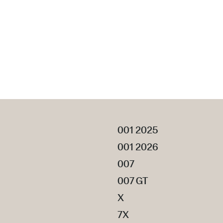
001 2025
001 2026
007
007 GT
X
7X