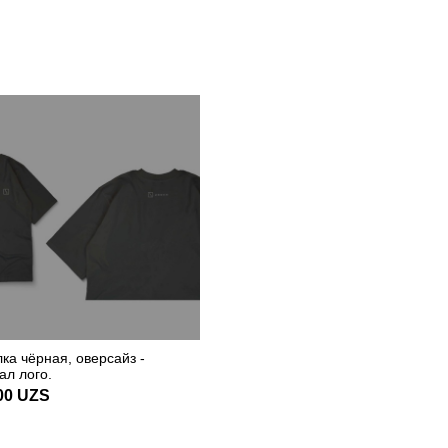
ка чёрная, оверсайз -
л лого.
00
UZS