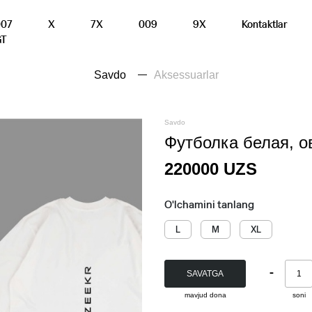
007
X
7X
009
9X
Kontaktlar
GT
Savdo
Aksessuarlar
Savdo
Футболка белая, о
220000
UZS
O'lchamini tanlang
L
M
XL
-
SAVATGA
mavjud
dona
soni