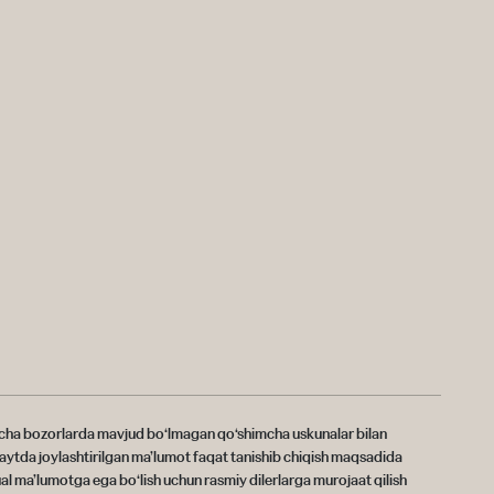
barcha bozorlarda mavjud bo‘lmagan qo‘shimcha uskunalar bilan
saytda joylashtirilgan ma’lumot faqat tanishib chiqish maqsadida
al ma’lumotga ega bo‘lish uchun rasmiy dilerlarga murojaat qilish