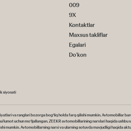
009
9X
Kontaktlar
Maxsus takliflar
Egalari
Do'kon
k siyosati
siyatlari va ranglari bozorga bog‘liq holda farq qilishi mumkin. Avtomobillar 
 ma’lumot uchun mo‘ljallangan. ZEEKR avtomobillarining narxlari haqida ushbu 
lishi mumkin. Avtomobillarning narxi va ularning sotuvda mavjudligi haqida aktu