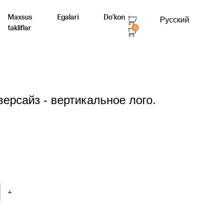
Maxsus
Egalari
Do'kon
Русский
takliflar
0
версайз - вертикальное лого.
+