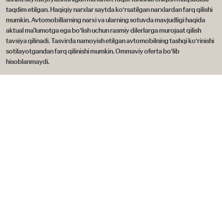
taqdim etilgan. Haqiqiy narxlar saytda ko‘rsatilgan narxlardan farq qilishi
mumkin. Avtomobillarning narxi va ularning sotuvda mavjudligi haqida
aktual ma’lumotga ega bo‘lish uchun rasmiy dilerlarga murojaat qilish
tavsiya qilinadi. Tasvirda namoyish etilgan avtomobilning tashqi ko‘rinishi
sotilayotgandan farq qilinishi mumkin. Ommaviy oferta bo‘lib
hisoblanmaydi.