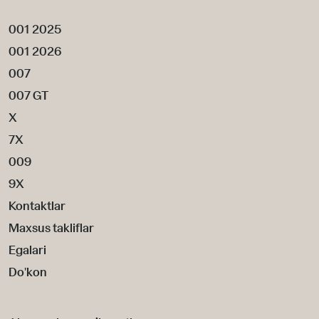
001 2025
001 2026
007
007 GT
X
7X
009
9X
Kontaktlar
Maxsus takliflar
Egalari
Do'kon