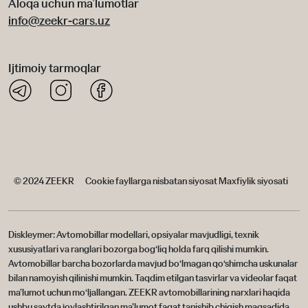
Aloqa uchun ma’lumotlar
info@zeekr-cars.uz
Ijtimoiy tarmoqlar
© 2024 ZEEKR
Cookie fayllarga nisbatan siyosat
Maxfiylik siyosati
Diskleymer: Avtomobillar modellari, opsiyalar mavjudligi, texnik
xususiyatlari va ranglari bozorga bog‘liq holda farq qilishi mumkin.
Avtomobillar barcha bozorlarda mavjud bo‘lmagan qo‘shimcha uskunalar
bilan namoyish qilinishi mumkin. Taqdim etilgan tasvirlar va videolar faqat
ma’lumot uchun mo‘ljallangan. ZEEKR avtomobillarining narxlari haqida
ushbu saytda joylashtirilgan ma’lumot faqat tanishib chiqish maqsadida