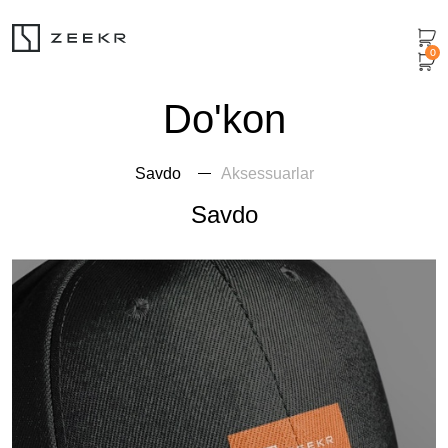
0
Do'kon
Savdo
Aksessuarlar
Savdo