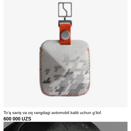
To‘q sariq va oq rangdagi avtomobil kaliti uchun g‘ilof.
600 000
UZS