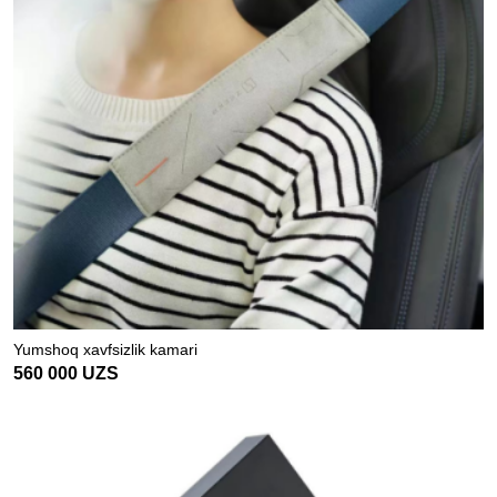
Yumshoq xavfsizlik kamari
560 000
UZS