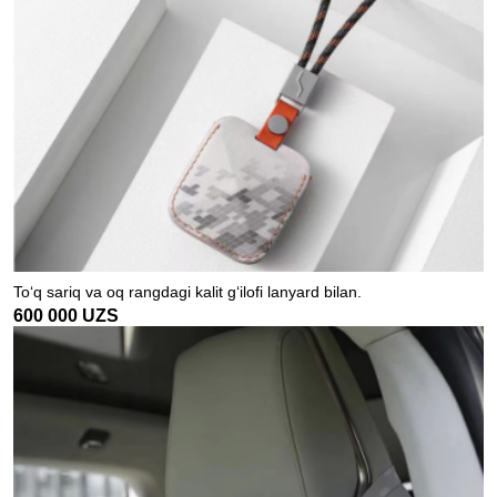
To‘q sariq va oq rangdagi kalit g‘ilofi lanyard bilan.
600 000
UZS