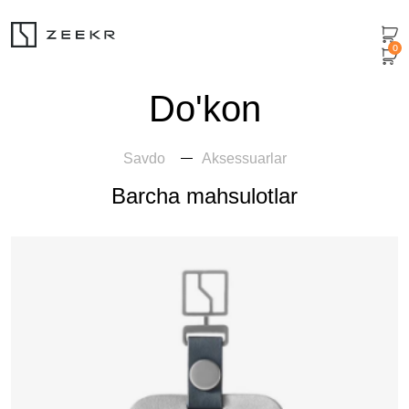
0
Do'kon
Savdo
Aksessuarlar
Barcha mahsulotlar