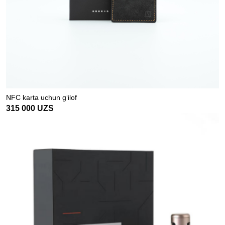
NFC karta uchun g‘ilof
315 000
UZS