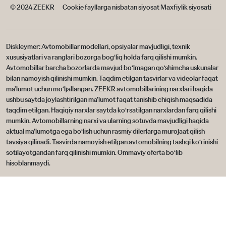
© 2024 ZEEKR
Cookie fayllarga nisbatan siyosat
Maxfiylik siyosati
Diskleymer: Avtomobillar modellari, opsiyalar mavjudligi, texnik
xususiyatlari va ranglari bozorga bog‘liq holda farq qilishi mumkin.
Avtomobillar barcha bozorlarda mavjud bo‘lmagan qo‘shimcha uskunalar
bilan namoyish qilinishi mumkin. Taqdim etilgan tasvirlar va videolar faqat
ma’lumot uchun mo‘ljallangan. ZEEKR avtomobillarining narxlari haqida
ushbu saytda joylashtirilgan ma’lumot faqat tanishib chiqish maqsadida
taqdim etilgan. Haqiqiy narxlar saytda ko‘rsatilgan narxlardan farq qilishi
mumkin. Avtomobillarning narxi va ularning sotuvda mavjudligi haqida
aktual ma’lumotga ega bo‘lish uchun rasmiy dilerlarga murojaat qilish
tavsiya qilinadi. Tasvirda namoyish etilgan avtomobilning tashqi ko‘rinishi
sotilayotgandan farq qilinishi mumkin. Ommaviy oferta bo‘lib
hisoblanmaydi.