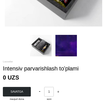
Lazzatlar
Intensiv parvarishlash to'plami
0
UZS
-
+
SAVATGA
mavjud
dona
soni