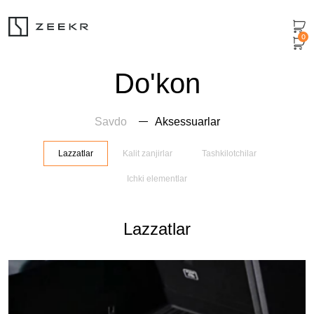
0
Do'kon
Savdo
Aksessuarlar
Lazzatlar
Kalit zanjirlar
Tashkilotchilar
Ichki elementlar
Lazzatlar