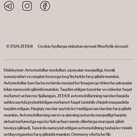
© 2024 ZEEKR
Cookie fayllarga nisbatan siyosat
Maxfiylik siyosati
Diskleymer: Avtomobillar modellari, opsiyalar mavjudligi, texnik
xususiyatlari va ranglari bozorga bog‘liq holda farq qilishi mumkin.
Avtomobillar barcha bozorlarda mavjud bo‘lmagan qo‘shimcha uskunalar
bilan namoyish qilinishi mumkin. Taqdim etilgan tasvirlar va videolar faqat
ma’lumot uchun mo‘ljallangan. ZEEKR avtomobillarining narxlari haqida
ushbu saytda joylashtirilgan ma’lumot faqat tanishib chiqish maqsadida
taqdim etilgan. Haqiqiy narxlar saytda ko‘rsatilgan narxlardan farq qilishi
mumkin. Avtomobillarning narxi va ularning sotuvda mavjudligi haqida
aktual ma’lumotga ega bo‘lish uchun rasmiy dilerlarga murojaat qilish
tavsiya qilinadi. Tasvirda namoyish etilgan avtomobilning tashqi ko‘rinishi
sotilayotgandan farq qilinishi mumkin. Ommaviy oferta bo‘lib