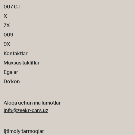
007 GT
X
7X
009
9X
Kontaktlar
Maxsus takliflar
Egalari
Do'kon
Aloqa uchun ma’lumotlar
info@zeekr-cars.uz
Ijtimoiy tarmoqlar