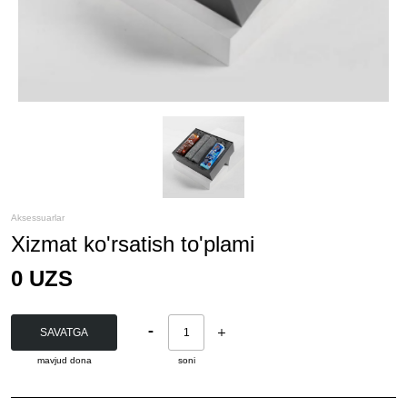
Aksessuarlar
Xizmat ko'rsatish to'plami
0
UZS
-
+
SAVATGA
mavjud
dona
soni