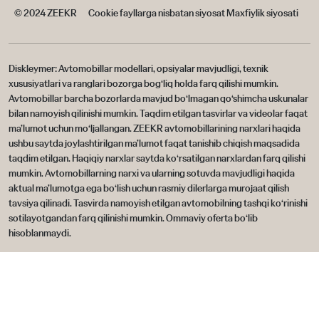
© 2024 ZEEKR
Cookie fayllarga nisbatan siyosat
Maxfiylik siyosati
Diskleymer: Avtomobillar modellari, opsiyalar mavjudligi, texnik
xususiyatlari va ranglari bozorga bog‘liq holda farq qilishi mumkin.
Avtomobillar barcha bozorlarda mavjud bo‘lmagan qo‘shimcha uskunalar
bilan namoyish qilinishi mumkin. Taqdim etilgan tasvirlar va videolar faqat
ma’lumot uchun mo‘ljallangan. ZEEKR avtomobillarining narxlari haqida
ushbu saytda joylashtirilgan ma’lumot faqat tanishib chiqish maqsadida
taqdim etilgan. Haqiqiy narxlar saytda ko‘rsatilgan narxlardan farq qilishi
mumkin. Avtomobillarning narxi va ularning sotuvda mavjudligi haqida
aktual ma’lumotga ega bo‘lish uchun rasmiy dilerlarga murojaat qilish
tavsiya qilinadi. Tasvirda namoyish etilgan avtomobilning tashqi ko‘rinishi
sotilayotgandan farq qilinishi mumkin. Ommaviy oferta bo‘lib
hisoblanmaydi.