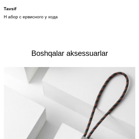
Tavsif
Н абор с ервисного у хода
Boshqalar aksessuarlar