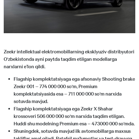
Zeekr intellektual elektromobillarning eksklyuziv distribyutori
O‘zbekistonda ayni paytda taqdim etilgan modellarga
narxlarni e’lon qildi.
Flagship komplektatsiyaga ega afsonaviy Shooting brake
Zeekr 001 – 774 000 000 so‘m, Premium
komplektatsiyasida esa – 711 000 000 so‘m narxida
sotuvda mavjud.
Flagship komplektatsiyaga ega Zeekr X Shahar
krossoveri 506 000 000 so‘m narxida taqdim etilgan.
Huddi shu modelning Premium esa – 473000 000 so‘mda.
Shuningdek, sotuvda mavjud ilk avtomobillarga maxsus
takliflar amal qiladi. Batafsil ma’lumotlar va test-drayvga