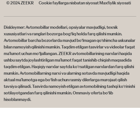
© 2024 ZEEKR
Cookie fayllarga nisbatan siyosat
Maxfiylik siyosati
Diskleymer: Avtomobillar modellari, opsiyalar mavjudligi, texnik
xususiyatlari va ranglari bozorga bog‘liq holda farq qilishi mumkin.
Avtomobillar barcha bozorlarda mavjud bo‘lmagan qo‘shimcha uskunalar
bilan namoyish qilinishi mumkin. Taqdim etilgan tasvirlar va videolar faqat
ma’lumot uchun mo‘ljallangan. ZEEKR avtomobillarining narxlari haqida
ushbu saytda joylashtirilgan ma’lumot faqat tanishib chiqish maqsadida
taqdim etilgan. Haqiqiy narxlar saytda ko‘rsatilgan narxlardan farq qilishi
mumkin. Avtomobillarning narxi va ularning sotuvda mavjudligi haqida
aktual ma’lumotga ega bo‘lish uchun rasmiy dilerlarga murojaat qilish
tavsiya qilinadi. Tasvirda namoyish etilgan avtomobilning tashqi ko‘rinishi
sotilayotgandan farq qilinishi mumkin. Ommaviy oferta bo‘lib
hisoblanmaydi.