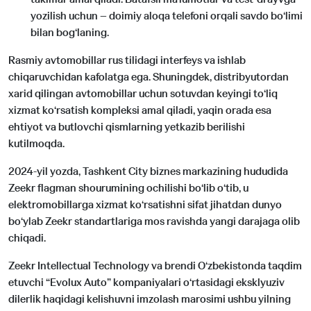
yozilish uchun – doimiy aloqa telefoni orqali savdo bo‘limi
bilan bog‘laning.
Rasmiy avtomobillar rus tilidagi interfeys va ishlab
chiqaruvchidan kafolatga ega. Shuningdek, distribyutordan
xarid qilingan avtomobillar uchun sotuvdan keyingi to‘liq
xizmat ko‘rsatish kompleksi amal qiladi, yaqin orada esa
ehtiyot va butlovchi qismlarning yetkazib berilishi
kutilmoqda.
2024-yil yozda, Tashkent City biznes markazining hududida
Zeekr flagman shourumining ochilishi bo‘lib o‘tib, u
elektromobillarga xizmat ko‘rsatishni sifat jihatdan dunyo
bo‘ylab Zeekr standartlariga mos ravishda yangi darajaga olib
chiqadi.
Zeekr Intellectual Technology va brendi O‘zbekistonda taqdim
etuvchi “Evolux Auto” kompaniyalari o‘rtasidagi eksklyuziv
dilerlik haqidagi kelishuvni imzolash marosimi ushbu yilning